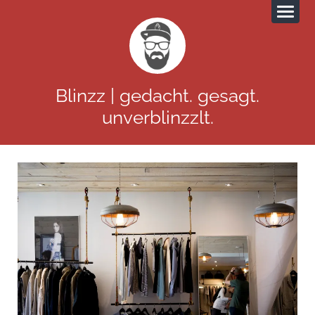
Blinzz | gedacht. gesagt.
unverblinzzlt.