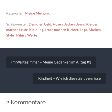
Kategorien:
Meine Meinung
Schlagwörter:
Designer
,
Geld
,
Hosen
,
Jacken
,
Jeans
,
Kleider
machen Leute
,
Kleidung
,
Leute machen Kleider
,
Logo
,
Marken
,
Style
,
T-Shirt
,
Werte
Beitragsnavigation
Im Wartezimmer – Meine Gedanken im Alltag #1
Kindheit – Wie ich diese Zeit vermisse
2 Kommentare