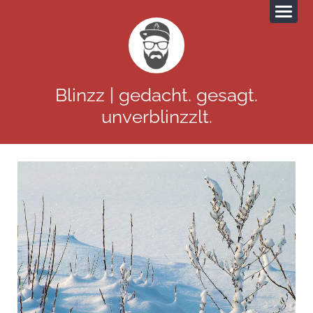
Blinzz | gedacht. gesagt.
unverblinzzlt.