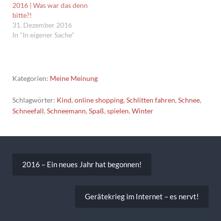
2016 | Was war das denn
bitte?!
31. Dezember 2016
In "In eigener Sache"
Kategorien:
Meine Meinung
Schlagwörter:
Kind
,
online shopping
,
Schlitten fahren
,
Schnee
,
Schneefall
,
Schneemann
,
Spaß
,
spielen
,
Winter
Beitragsnavigation
2016 – Ein neues Jahr hat begonnen!
Gerätekrieg im Internet – es nervt!