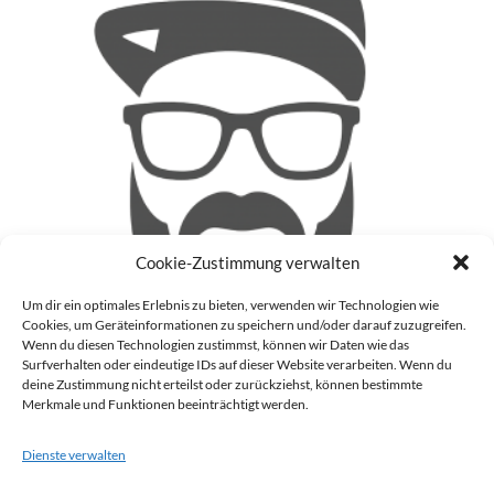
Cookie-Zustimmung verwalten
Um dir ein optimales Erlebnis zu bieten, verwenden wir Technologien wie
Cookies, um Geräteinformationen zu speichern und/oder darauf zuzugreifen.
Wenn du diesen Technologien zustimmst, können wir Daten wie das
Surfverhalten oder eindeutige IDs auf dieser Website verarbeiten. Wenn du
deine Zustimmung nicht erteilst oder zurückziehst, können bestimmte
Patrick
Merkmale und Funktionen beeinträchtigt werden.
Auf meinem Blog (Blinzz) mache ich mir Gedanken zu
aktuellen Geschehnissen in der realen Welt und im Internet
Dienste verwalten
und gebe meine Meinung darüber ab. Darüber hinaus schreibe