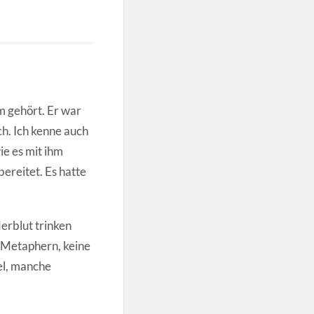
m gehört. Er war
ch. Ich kenne auch
ie es mit ihm
ereitet. Es hatte
erblut trinken
 Metaphern, keine
el, manche