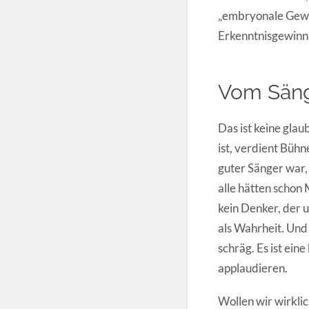
„embryonale Gewürz
Erkenntnisgewinn,
Vom Säng
Das ist keine glau
ist, verdient Bühn
guter Sänger war, 
alle hätten schon
kein Denker, der u
als Wahrheit. Und 
schräg. Es ist eine
applaudieren.
Wollen wir wirkli