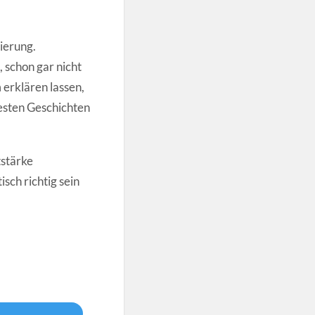
zierung.
 schon gar nicht
 erklären lassen,
esten Geschichten
tstärke
isch richtig sein