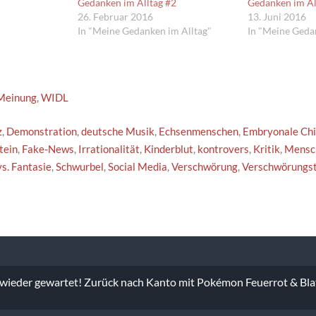
Gedanken im Alltag #2
Gedanken im Al
26. Februar 2016
13. Juni 2016
In "Meine Gedanken im Alltag"
In "Meine Geda
Meinung
,
WIDL
z
,
Demonstration
,
deutsche Musik
,
Echsenmenschen
,
Embryonale Ch
tein
,
Fake-News
,
Irrationalität
,
Kinderblut
,
kontrovers
,
Kritik
,
Mensc
vs. Fantasie
,
Schwurbel
,
Social Media
,
Verschwörung
,
Verschwörungst
vigation
 wieder gewartet! Zurück nach Kanto mit Pokémon Feuerrot & Bla