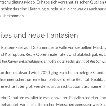
ntschuldigungsvideo. Er habe sich verrannt, falschen Quellen 
 schien das eine Läuterung zu sein. Vielleicht war es auch nur 
 zu bekommen.
iles und neue Fantasien
 Epstein-Files auf. Dokumentierte Fälle von sexuellem Missb
d Korruption. Reale Opfer, reale Täter. Und plötzlich gab es L
h bei Xavier entschuldigen, er hatte doch recht, ihr habt ihn Schw
, an dem es absurd wird. 2020 ging es nicht um belegte Skandal
hsenmenschen, um eine komplett verdrehte Realität. Realität
 es echte Täter gibt, werden daraus nicht automatisch seine T
ein-Debatten eskalierte es noch weiter. Plötzlich redet er übe
behauptet, wir alle hätten schon Menschen gegessen, weil Sn