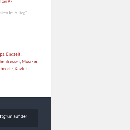
ltag #7
nken im Alltag"
ips
,
Endzeit
,
henfresser
,
Musiker
,
heorie
,
Xavier
ttgrün auf der