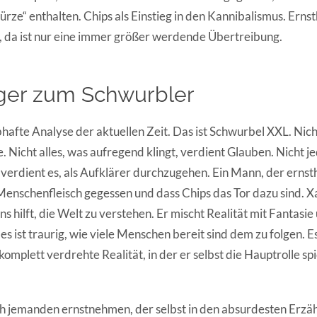
e“ enthalten. Chips als Einstieg in den Kannibalismus. Ernsth
 da ist nur eine immer größer werdende Übertreibung.
er zum Schwurbler
bhafte Analyse der aktuellen Zeit. Das ist Schwurbel XXL. Nicht
e. Nicht alles, was aufregend klingt, verdient Glauben. Nicht je
verdient es, als Aufklärer durchzugehen. Ein Mann, der ernsth
 Menschenfleisch gegessen und dass Chips das Tor dazu sind. X
ns hilft, die Welt zu verstehen. Er mischt Realität mit Fantasie
es ist traurig, wie viele Menschen bereit sind dem zu folgen. Es 
 komplett verdrehte Realität, in der er selbst die Hauptrolle spi
ch jemanden ernstnehmen, der selbst in den absurdesten Erzä