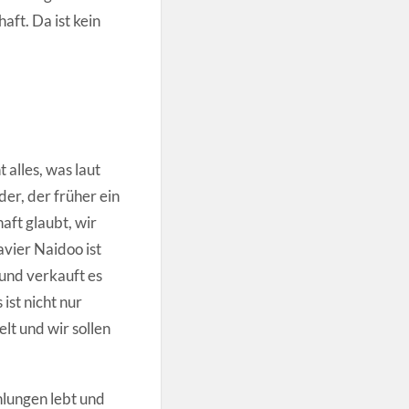
aft. Da ist kein
 alles, was laut
der, der früher ein
aft glaubt, wir
avier Naidoo ist
 und verkauft es
ist nicht nur
elt und wir sollen
hlungen lebt und