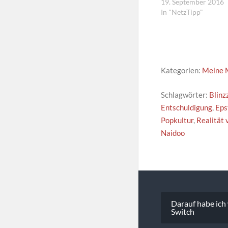
19. September 2016
In "NetzTipp"
Kategorien:
Meine 
Schlagwörter:
Blinz
Entschuldigung
,
Eps
Popkultur
,
Realität 
Naidoo
Beitragsna
Darauf habe ich
Switch