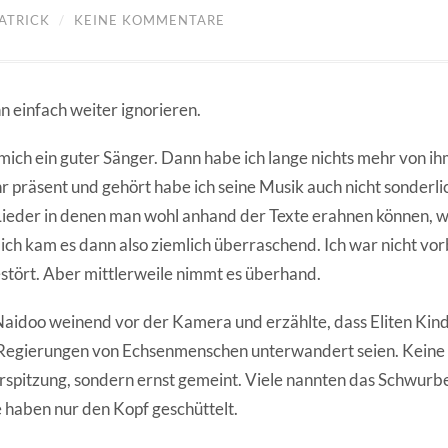
ATRICK
/
KEINE KOMMENTARE
n einfach weiter ignorieren.
mich ein guter Sänger. Dann habe ich lange nichts mehr von ih
r präsent und gehört habe ich seine Musik auch nicht sonderli
r Lieder in denen man wohl anhand der Texte erahnen können, w
ich kam es dann also ziemlich überraschend. Ich war nicht vorb
estört. Aber mittlerweile nimmt es überhand.
aidoo weinend vor der Kamera und erzählte, dass Eliten Kind
Regierungen von Echsenmenschen unterwandert seien. Keine
rspitzung, sondern ernst gemeint. Viele nannten das Schwurb
e haben nur den Kopf geschüttelt.