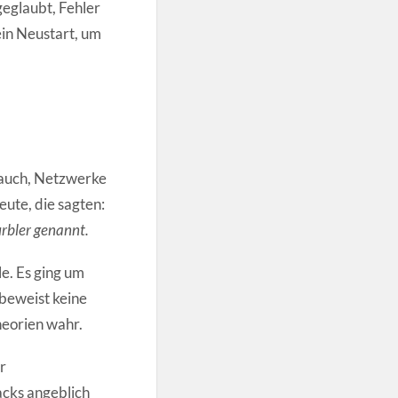
geglaubt, Fehler
ein Neustart, um
rauch, Netzwerke
eute, die sagten:
urbler genannt.
e. Es ging um
 beweist keine
heorien wahr.
r
acks angeblich