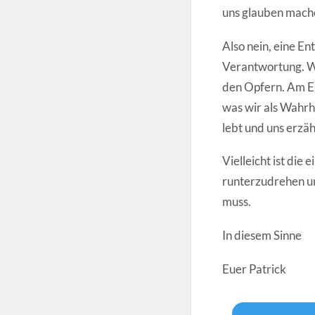
uns glauben mache
Also nein, eine Ent
Verantwortung. We
den Opfern. Am En
was wir als Wahrh
lebt und uns erzäh
Vielleicht ist die
runterzudrehen und
muss.
In diesem Sinne
Euer Patrick