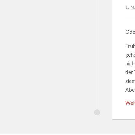
1. 
Oder
Früh
gehö
nich
der 
ziem
Aber
Wei