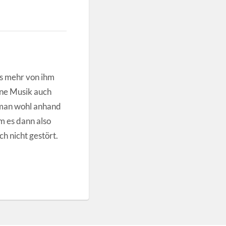
ts mehr von ihm
ine Musik auch
n man wohl anhand
m es dann also
ch nicht gestört.