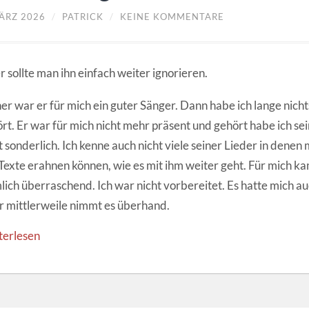
MÄRZ 2026
/
PATRICK
/
KEINE KOMMENTARE
 sollte man ihn einfach weiter ignorieren.
er war er für mich ein guter Sänger. Dann habe ich lange nich
rt. Er war für mich nicht mehr präsent und gehört habe ich se
t sonderlich. Ich kenne auch nicht viele seiner Lieder in dene
Texte erahnen können, wie es mit ihm weiter geht. Für mich ka
lich überraschend. Ich war nicht vorbereitet. Es hatte mich au
 mittlerweile nimmt es überhand.
terlesen