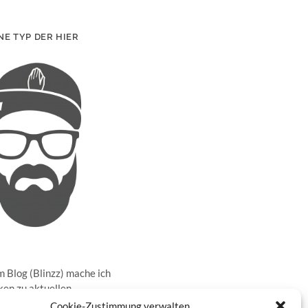
NE TYP DER HIER
 Blog (Blinzz) mache ich
en zu aktuellen
sen in der realen Welt
Cookie-Zustimmung verwalten