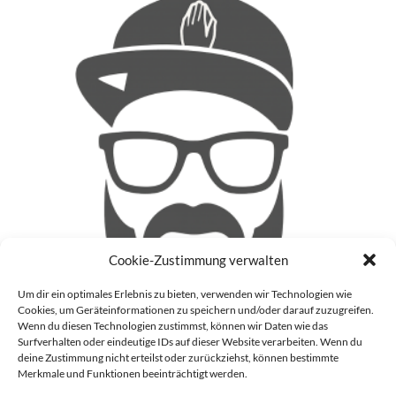
Cookie-Zustimmung verwalten
Um dir ein optimales Erlebnis zu bieten, verwenden wir Technologien wie
Cookies, um Geräteinformationen zu speichern und/oder darauf zuzugreifen.
Wenn du diesen Technologien zustimmst, können wir Daten wie das
Surfverhalten oder eindeutige IDs auf dieser Website verarbeiten. Wenn du
deine Zustimmung nicht erteilst oder zurückziehst, können bestimmte
Patrick
Merkmale und Funktionen beeinträchtigt werden.
Auf meinem Blog (Blinzz) mache ich mir Gedanken zu