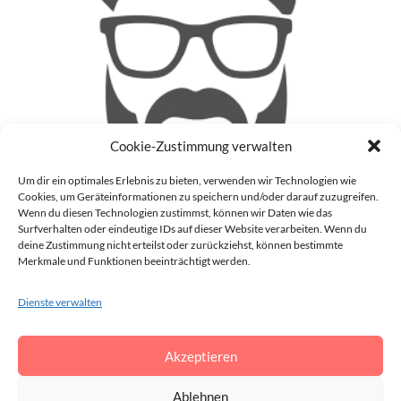
Cookie-Zustimmung verwalten
Um dir ein optimales Erlebnis zu bieten, verwenden wir Technologien wie
Cookies, um Geräteinformationen zu speichern und/oder darauf zuzugreifen.
Wenn du diesen Technologien zustimmst, können wir Daten wie das
Surfverhalten oder eindeutige IDs auf dieser Website verarbeiten. Wenn du
deine Zustimmung nicht erteilst oder zurückziehst, können bestimmte
Patrick
Merkmale und Funktionen beeinträchtigt werden.
Auf meinem Blog (Blinzz) mache ich mir Gedanken zu
aktuellen Geschehnissen in der realen Welt und im Internet
Dienste verwalten
und gebe meine Meinung darüber ab. Darüber hinaus schreibe
ich auch noch über die Dinge, die mir gerade so durch den
Akzeptieren
Kopf gehen.
Vollständiges Profil anzeigen →
Ablehnen