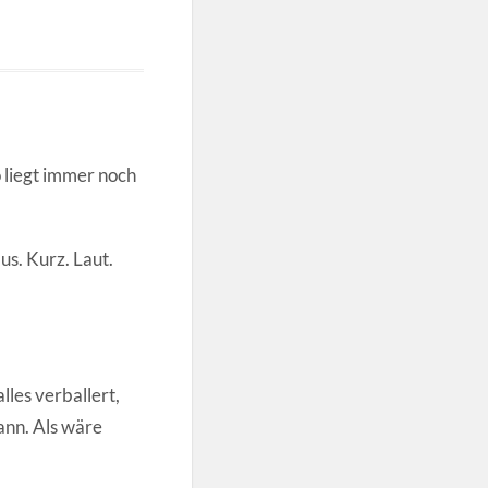
 liegt immer noch
aus. Kurz. Laut.
lles verballert,
ann. Als wäre