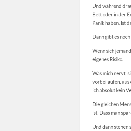
Und während drauß
Bett oder in der E
Panik haben, ist d
Dann gibt es noch
Wenn sich jemand 
eigenes Risiko.
Was mich nervt, si
vorbeilaufen, aus
ich absolut kein V
Die gleichen Mens
ist. Dass man spa
Und dann stehen s