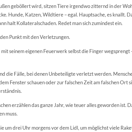
en geböllert wird, sitzen Tiere irgendwo zitternd in der W
cke. Hunde, Katzen, Wildtiere – egal. Hauptsache, es knallt. 
ann halt Kollateralschaden. Redet man sich zumindest ein.
 den Punkt mit den Verletzungen.
mit seinem eigenen Feuerwerk selbst die Finger wegsprengt –
nd die Fälle, bei denen Unbeteiligte verletzt werden. Mensche
 dem Fenster schauen oder zur falschen Zeit am falschen Ort s
erständnis.
chen erzählen das ganze Jahr, wie teuer alles geworden ist. D
ren muss.
ie um drei Uhr morgens vor dem Lidl, um möglichst viele Ra