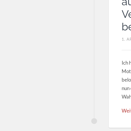
a
V
be
1. A
Ich 
Mott
belo
nun 
Wah
Wei