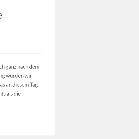
e
Doch ganz nach dem
lang wurden wir
as an diesem Tag
ts als die