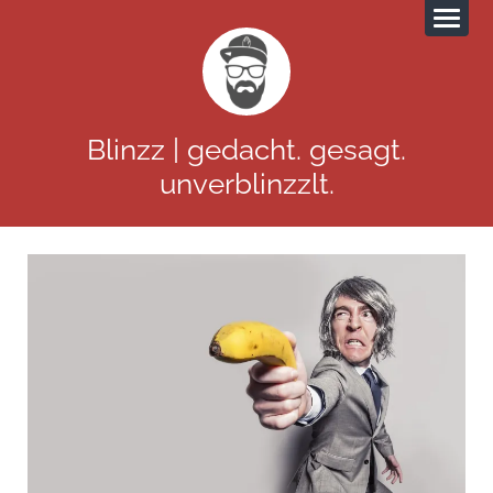
Blinzz | gedacht. gesagt.
unverblinzzlt.