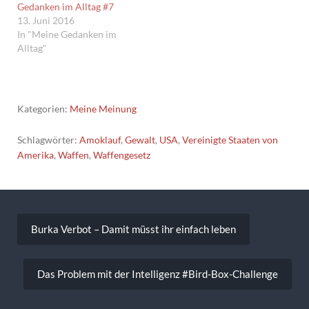
Gedanken im Alltag #7
13. Juni 2016
In "Meine Gedanken im
Alltag"
Kategorien:
Meine Meinung
Schlagwörter:
Amoklauf
,
Gewalt
,
USA
,
Vereinigte Staaten von
Amerika
,
Waffen
,
Waffengesetz
Beitragsnavigation
Burka Verbot – Damit müsst ihr einfach leben
Das Problem mit der Intelligenz #Bird-Box-Challenge