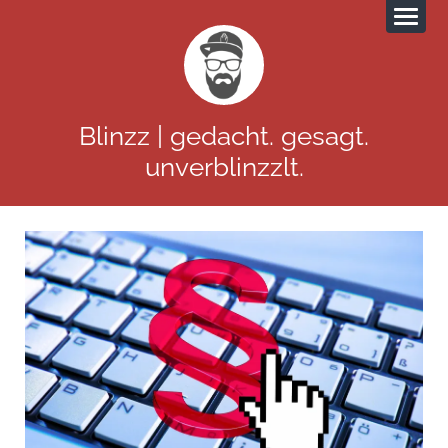
Blinzz | gedacht. gesagt.
unverblinzzlt.