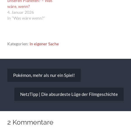
unseren Planeten? – Was
wäre, wenn?
4. Januar 2026
In "Was wäre wenn?"
Kategorien:
In eigener Sache
Beitragsnavigation
Pokémon, mehr als nur ein Spiel!
NetzTipp | Die absurdeste Lüge der Filmgeschichte
2 Kommentare