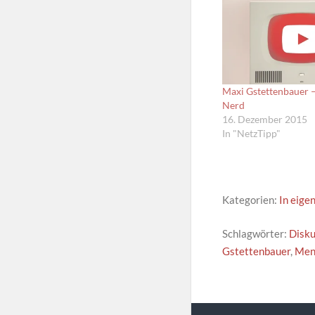
Maxi Gstettenbauer
Nerd
16. Dezember 2015
In "NetzTipp"
Kategorien:
In eige
Schlagwörter:
Disku
Gstettenbauer
,
Men