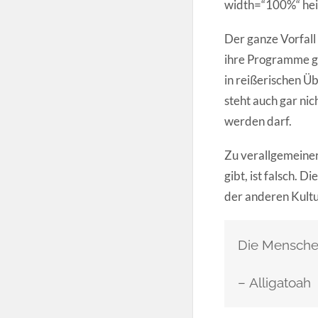
width=“100%“ heig
Der ganze Vorfall 
ihre Programme ge
in reißerischen Üb
steht auch gar nic
werden darf.
Zu verallgemeinern
gibt, ist falsch. 
der anderen Kultu
Die Mensche
–
Alligatoah