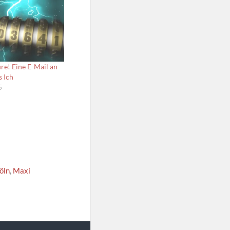
ure! Eine E-Mail an
s Ich
5
öln
,
Maxi