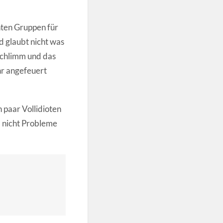
chten Gruppen für
d glaubt nicht was
 schlimm und das
hr angefeuert
n paar Vollidioten
nd nicht Probleme