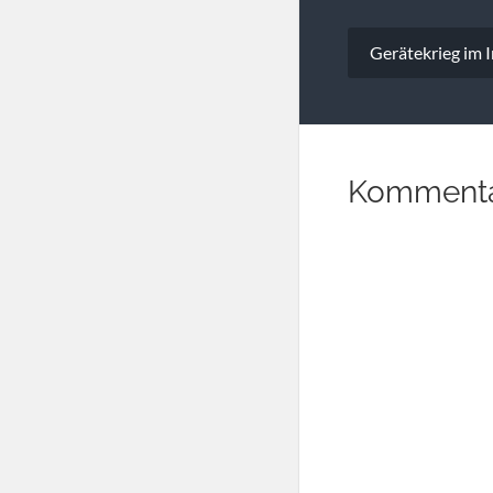
Beitragsna
Gerätekrieg im I
Kommenta