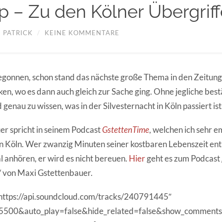
p – Zu den Kölner Übergrif
/
PATRICK
/
KEINE KOMMENTARE
gonnen, schon stand das nächste große Thema in den Zeitun
en, wo es dann auch gleich zur Sache ging. Ohne jegliche best
genau zu wissen, was in der Silvesternacht in Köln passiert ist
r spricht in seinem Podcast
GstettenTime
, welchen ich sehr 
 in Köln. Wer zwanzig Minuten seiner kostbaren Lebenszeit en
al anhören, er wird es nicht bereuen.
Hier
geht es zum Podcast
“
von Maxi Gstettenbauer.
“https://api.soundcloud.com/tracks/240791445″
f5500&auto_play=false&hide_related=false&show_comments