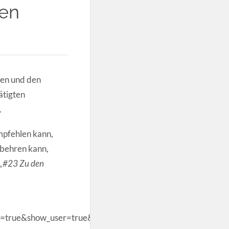
fen
gen und den
ätigten
.
empfehlen kann,
tbehren kann,
„#23 Zu den
=true&show_user=true&show_reposts=false“