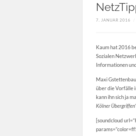
NetzTip
7. JANUAR 2016
Kaum hat 2016 be
Sozialen Netzwerk
Informationen und 
Maxi Gstettenbaue
über die Vorfälle
kann ihn sich ja m
Kölner Übergriffen
[soundcloud url=
params=“color=f