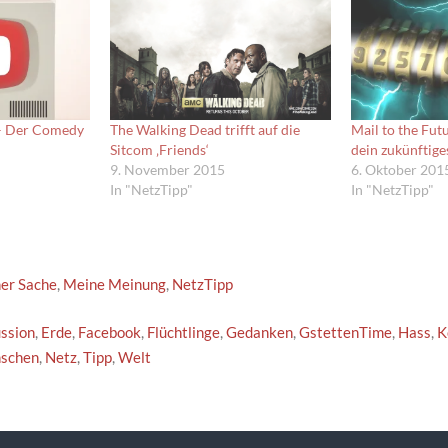
 – Der Comedy
The Walking Dead trifft auf die
Mail to the Fut
Sitcom ‚Friends‘
dein zukünftige
9. November 2015
6. Oktober 201
In "NetzTipp"
In "NetzTipp"
ner Sache
,
Meine Meinung
,
NetzTipp
ssion
,
Erde
,
Facebook
,
Flüchtlinge
,
Gedanken
,
GstettenTime
,
Hass
,
K
schen
,
Netz
,
Tipp
,
Welt