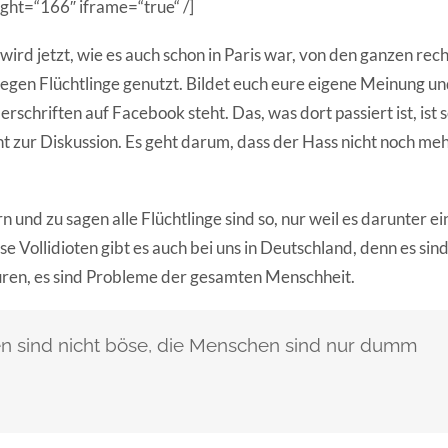
ht=“166″ iframe=“true“ /]
wird jetzt, wie es auch schon in Paris war, von den ganzen re
gen Flüchtlinge genutzt. Bildet euch eure eigene Meinung un
erschriften auf Facebook steht. Das, was dort passiert ist, ist
ht zur Diskussion. Es geht darum, dass der Hass nicht noch me
 und zu sagen alle Flüchtlinge sind so, nur weil es darunter ei
Diese Vollidioten gibt es auch bei uns in Deutschland, denn es si
ren, es sind Probleme der gesamten Menschheit.
n sind nicht böse, die Menschen sind nur dumm