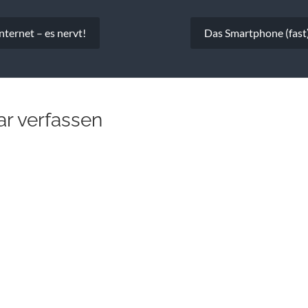
vigation
nternet – es nervt!
Das Smartphone (fast)
r verfassen