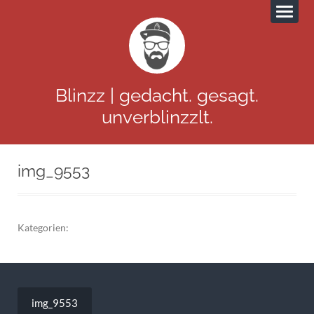
Blinzz | gedacht. gesagt.
unverblinzzlt.
img_9553
Kategorien:
Beitragsnavigation
img_9553