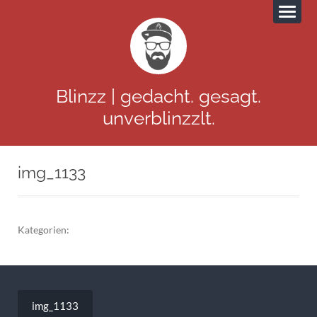
Blinzz | gedacht. gesagt.
unverblinzzlt.
img_1133
Kategorien:
Beitragsnavigation
img_1133