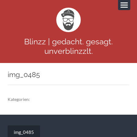
Blinzz | gedacht. gesagt.
unverblinzzlt.
img_0485
Kategorien:
Beitragsnavigation
img_0485