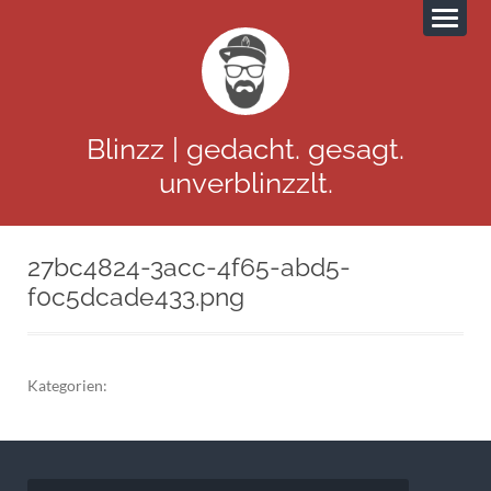
Blinzz | gedacht. gesagt.
unverblinzzlt.
27bc4824-3acc-4f65-abd5-
f0c5dcade433.png
Kategorien:
Beitragsnavigation