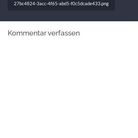
27bc4824-3acc-4f65-abd5-f0c5dcade433.png
Kommentar verfassen