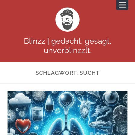
Blinzz | gedacht. gesagt.
unverblinzzlt.
SCHLAGWORT:
SUCHT