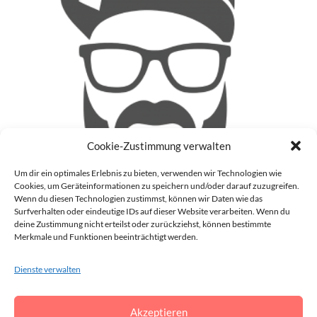
Cookie-Zustimmung verwalten
Um dir ein optimales Erlebnis zu bieten, verwenden wir Technologien wie
Cookies, um Geräteinformationen zu speichern und/oder darauf zuzugreifen.
Wenn du diesen Technologien zustimmst, können wir Daten wie das
Surfverhalten oder eindeutige IDs auf dieser Website verarbeiten. Wenn du
deine Zustimmung nicht erteilst oder zurückziehst, können bestimmte
Patrick
Merkmale und Funktionen beeinträchtigt werden.
Auf meinem Blog (Blinzz) mache ich mir Gedanken zu
aktuellen Geschehnissen in der realen Welt und im Internet
Dienste verwalten
und gebe meine Meinung darüber ab. Darüber hinaus schreibe
ich auch noch über die Dinge, die mir gerade so durch den
Akzeptieren
Kopf gehen.