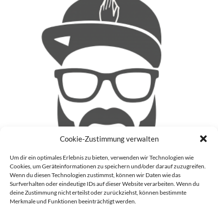
Cookie-Zustimmung verwalten
Um dir ein optimales Erlebnis zu bieten, verwenden wir Technologien wie
Cookies, um Geräteinformationen zu speichern und/oder darauf zuzugreifen.
Wenn du diesen Technologien zustimmst, können wir Daten wie das
Surfverhalten oder eindeutige IDs auf dieser Website verarbeiten. Wenn du
deine Zustimmung nicht erteilst oder zurückziehst, können bestimmte
Patrick
Merkmale und Funktionen beeinträchtigt werden.
Auf meinem Blog (Blinzz) mache ich mir Gedanken zu