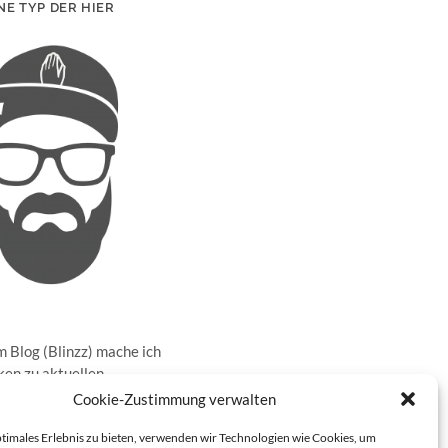
NE TYP DER HIER
 Blog (Blinzz) mache ich
en zu aktuellen
sen in der realen Welt
Cookie-Zustimmung verwalten
ernet und gebe meine
rüber ab. Darüber hinaus
ptimales Erlebnis zu bieten, verwenden wir Technologien wie Cookies, um