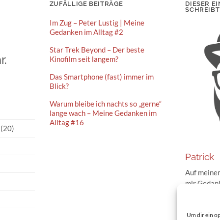
ZUFÄLLIGE BEITRÄGE
DIESER EI
SCHREIBT
Im Zug – Peter Lustig | Meine
Gedanken im Alltag #2
Star Trek Beyond – Der beste
r.
Kinofilm seit langem?
Das Smartphone (fast) immer im
Blick?
Warum bleibe ich nachts so „gerne“
lange wach – Meine Gedanken im
Alltag #16
(20)
Patrick
Auf meinem
mir Gedank
Geschehnis
und im Int
Meinung da
Um dir ein o