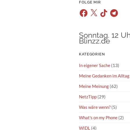
FOLGE MIR
Facebook
X
TikTok
Telegram
Sonntag. 12 Uh
Blinzz.de
KATEGORIEN
In eigener Sache
(13)
Meine Gedanken im Alltag
Meine Meinung
(62)
NetzTipp
(29)
Was wäre wenn?
(5)
What's on my Phone
(2)
WIDL
(4)