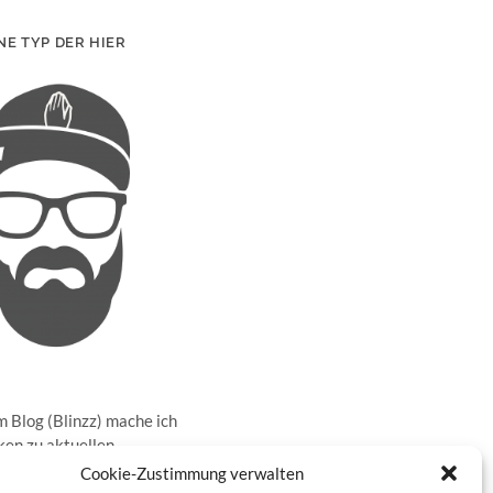
NE TYP DER HIER
 Blog (Blinzz) mache ich
en zu aktuellen
sen in der realen Welt
Cookie-Zustimmung verwalten
ernet und gebe meine