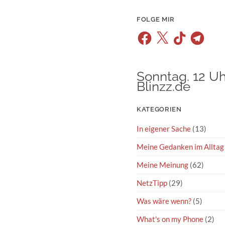
FOLGE MIR
Facebook
X
TikTok
Telegram
Sonntag. 12 Uh
Blinzz.de
KATEGORIEN
In eigener Sache
(13)
Meine Gedanken im Alltag
Meine Meinung
(62)
NetzTipp
(29)
Was wäre wenn?
(5)
What's on my Phone
(2)