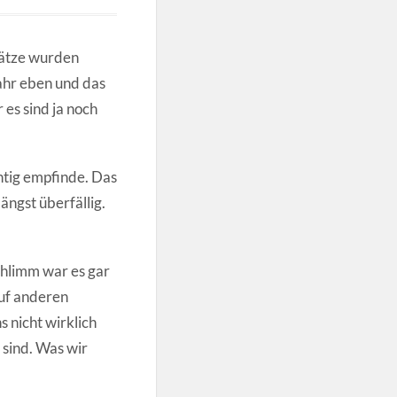
sätze wurden
ahr eben und das
es sind ja noch
chtig empfinde. Das
ängst überfällig.
chlimm war es gar
auf anderen
 nicht wirklich
 sind. Was wir