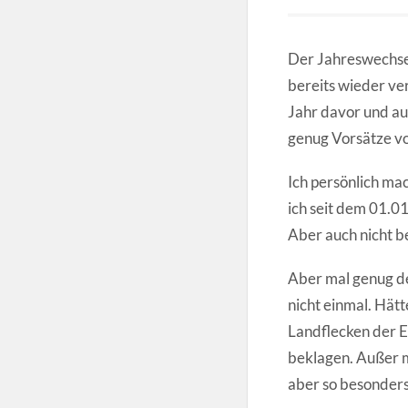
Der Jahreswechsel
bereits wieder v
Jahr davor und au
genug Vorsätze v
Ich persönlich mac
ich seit dem 01.01
Aber auch nicht 
Aber mal genug de
nicht einmal. Hät
Landflecken der Er
beklagen. Außer m
aber so besonders