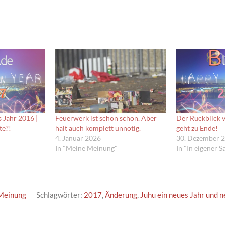
 Jahr 2016 |
Feuerwerk ist schon schön. Aber
Der Rückblick v
te?!
halt auch komplett unnötig.
geht zu Ende!
4. Januar 2026
30. Dezember 
In "Meine Meinung"
In "In eigener S
Meinung
Schlagwörter:
2017
,
Änderung
,
Juhu ein neues Jahr und 