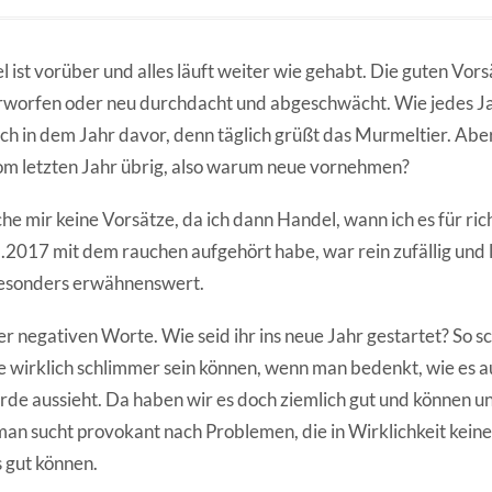
 ist vorüber und alles läuft weiter wie gehabt. Die guten Vor
erworfen oder neu durchdacht und abgeschwächt. Wie jedes J
ch in dem Jahr davor, denn täglich grüßt das Murmeltier. Aber 
om letzten Jahr übrig, also warum neue vornehmen?
he mir keine Vorsätze, da ich dann Handel, wann ich es für ri
.2017 mit dem rauchen aufgehört habe, war rein zufällig und l
besonders erwähnenswert.
r negativen Worte. Wie seid ihr ins neue Jahr gestartet? So s
te wirklich schlimmer sein können, wenn man bedenkt, wie es 
de aussieht. Da haben wir es doch ziemlich gut und können uns
an sucht provokant nach Problemen, die in Wirklichkeit keine
 gut können.