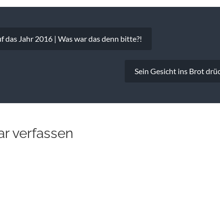
vigation
f das Jahr 2016 | Was war das denn bitte?!
Sein Gesicht ins Brot dr
r verfassen