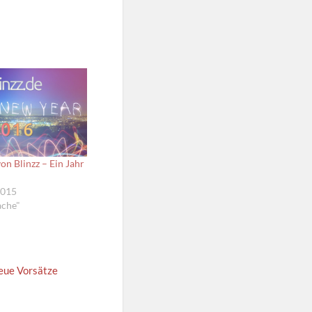
on Blinzz – Ein Jahr
2015
ache"
neue Vorsätze