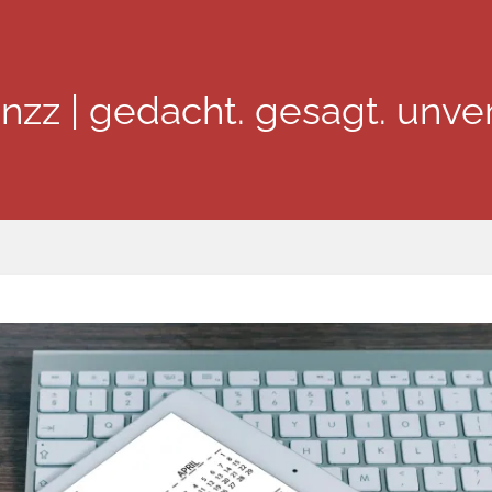
inzz | gedacht. gesagt. unver