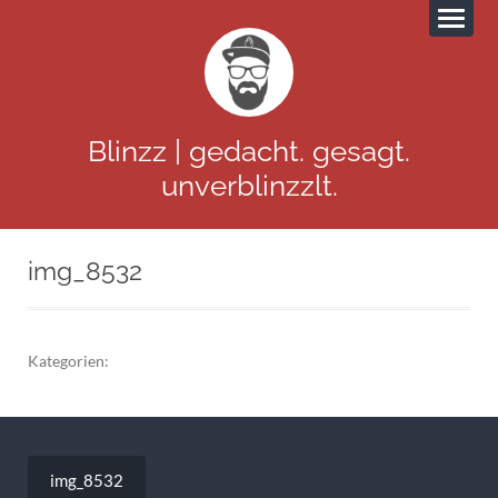
Blinzz | gedacht. gesagt.
unverblinzzlt.
img_8532
Kategorien:
Beitragsnavigation
img_8532