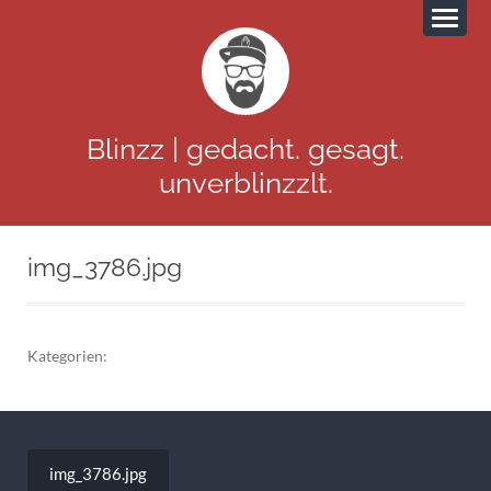
Blinzz | gedacht. gesagt.
unverblinzzlt.
img_3786.jpg
Kategorien:
Beitragsnavigation
img_3786.jpg