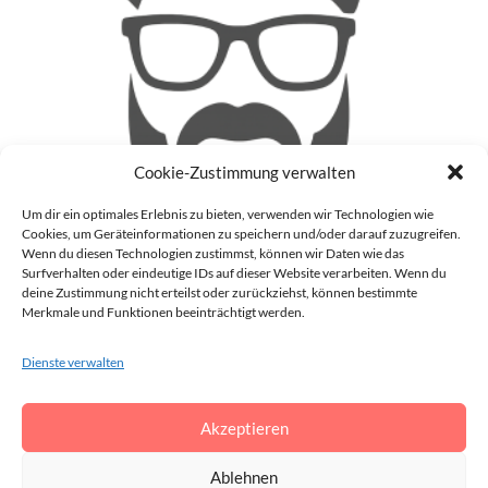
Cookie-Zustimmung verwalten
Um dir ein optimales Erlebnis zu bieten, verwenden wir Technologien wie
Cookies, um Geräteinformationen zu speichern und/oder darauf zuzugreifen.
Wenn du diesen Technologien zustimmst, können wir Daten wie das
Surfverhalten oder eindeutige IDs auf dieser Website verarbeiten. Wenn du
deine Zustimmung nicht erteilst oder zurückziehst, können bestimmte
Patrick
Merkmale und Funktionen beeinträchtigt werden.
Auf meinem Blog (Blinzz) mache ich mir Gedanken zu
Dienste verwalten
aktuellen Geschehnissen in der realen Welt und im Internet
und gebe meine Meinung darüber ab. Darüber hinaus schreibe
ich auch noch über die Dinge, die mir gerade so durch den
Akzeptieren
Kopf gehen.
Vollständiges Profil anzeigen →
Ablehnen