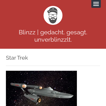
Blinzz | gedacht. gesagt.
unverblinzzlt.
Star Trek