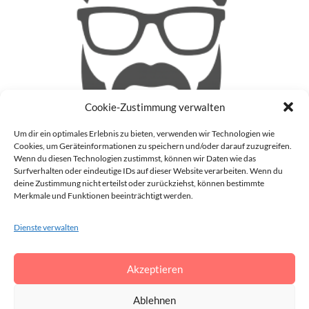
Cookie-Zustimmung verwalten
Um dir ein optimales Erlebnis zu bieten, verwenden wir Technologien wie
Cookies, um Geräteinformationen zu speichern und/oder darauf zuzugreifen.
Wenn du diesen Technologien zustimmst, können wir Daten wie das
Surfverhalten oder eindeutige IDs auf dieser Website verarbeiten. Wenn du
deine Zustimmung nicht erteilst oder zurückziehst, können bestimmte
Patrick
Merkmale und Funktionen beeinträchtigt werden.
Auf meinem Blog (Blinzz) mache ich mir Gedanken zu
aktuellen Geschehnissen in der realen Welt und im Internet
Dienste verwalten
und gebe meine Meinung darüber ab. Darüber hinaus schreibe
ich auch noch über die Dinge, die mir gerade so durch den
Akzeptieren
Kopf gehen.
Vollständiges Profil anzeigen →
Ablehnen