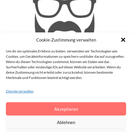
Cookie-Zustimmung verwalten
Um dir ein optimales Erlebnis zu bieten, verwenden wir Technologien wie
Cookies, um Geräteinformationen zu speichern und/oder darauf zuzugreifen.
Wenn du diesen Technologien zustimmst, können wir Daten wie das
Surfverhalten oder eindeutige IDs auf dieser Website verarbeiten. Wenn du
deine Zustimmung nicht erteilst oder zurückziehst, können bestimmte
Patrick
Merkmale und Funktionen beeinträchtigt werden.
Auf meinem Blog (Blinzz) mache ich mir Gedanken zu
Dienste verwalten
aktuellen Geschehnissen in der realen Welt und im Internet
und gebe meine Meinung darüber ab. Darüber hinaus schreibe
ich auch noch über die Dinge, die mir gerade so durch den
Akzeptieren
Kopf gehen.
Vollständiges Profil anzeigen →
Ablehnen