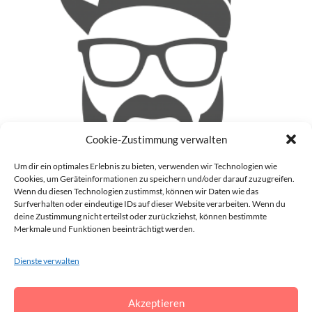
Cookie-Zustimmung verwalten
Um dir ein optimales Erlebnis zu bieten, verwenden wir Technologien wie
Cookies, um Geräteinformationen zu speichern und/oder darauf zuzugreifen.
Wenn du diesen Technologien zustimmst, können wir Daten wie das
Surfverhalten oder eindeutige IDs auf dieser Website verarbeiten. Wenn du
deine Zustimmung nicht erteilst oder zurückziehst, können bestimmte
Patrick
Merkmale und Funktionen beeinträchtigt werden.
Auf meinem Blog (Blinzz) mache ich mir Gedanken zu
aktuellen Geschehnissen in der realen Welt und im Internet
Dienste verwalten
und gebe meine Meinung darüber ab. Darüber hinaus schreibe
ich auch noch über die Dinge, die mir gerade so durch den
Akzeptieren
Kopf gehen.