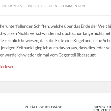
FEBRUAR 2016
/
PATRICK
/
KEINE KOMMENTARE
herunterfallenden Schiffen, welche über das Ende der Welt h
chwarzen Nichts verschwinden, ist doch schon lange nicht meh
e reichlich bewiesen, dass die Erde eine Kugel und keine Schei
jetzigen Zeitpunkt ging ich auch davon aus, dass dies jeder v
er wurde ich wieder einmal vom Gegenteil überzeugt.
terlesen
ZUFÄLLIGE BEITRÄGE
DIESER EI
SCHREIBT