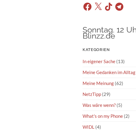
Facebook
X
TikTok
Telegram
Sonntag. 12 Uh
Blinzz.de
KATEGORIEN
In eigener Sache
(13)
Meine Gedanken im Alltag
Meine Meinung
(62)
NetzTipp
(29)
Was wäre wenn?
(5)
What's on my Phone
(2)
WIDL
(4)