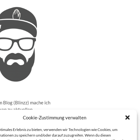
 Blog (Blinzz) mache ich
en zu aktuellen
sen in der realen Welt
Cookie-Zustimmung verwalten
ernet und gebe meine
rüber ab. Darüber hinaus
ptimales Erlebnis zu bieten, verwenden wir Technologien wie Cookies, um
ationen zu speichern und/oder darauf zuzugreifen. Wenn du diesen
ch auch noch über die