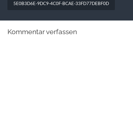
5E0B3D6E-9DC9-4C0F-BCAE-33FD77DEBF0D
Kommentar verfassen