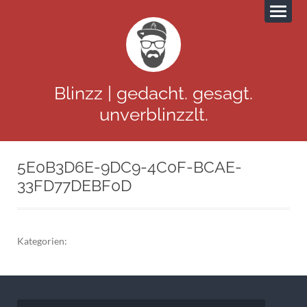
Blinzz | gedacht. gesagt.
unverblinzzlt.
5E0B3D6E-9DC9-4C0F-BCAE-
33FD77DEBF0D
Kategorien:
Beitragsnavigation