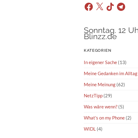
Facebook
X
TikTok
Telegram
Sonntag. 12 Uh
Blinzz.de
KATEGORIEN
In eigener Sache
(13)
Meine Gedanken im Alltag
Meine Meinung
(62)
NetzTipp
(29)
Was wäre wenn?
(5)
What's on my Phone
(2)
WIDL
(4)