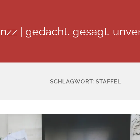
inzz | gedacht. gesagt. unver
SCHLAGWORT:
STAFFEL