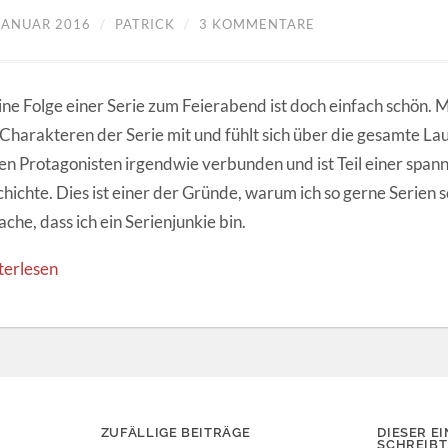
 JANUAR 2016
/
PATRICK
/
3 KOMMENTARE
ine Folge einer Serie zum Feierabend ist doch einfach schön. 
Charakteren der Serie mit und fühlt sich über die gesamte Lau
en Protagonisten irgendwie verbunden und ist Teil einer spa
hichte. Dies ist einer der Gründe, warum ich so gerne Serien
ache, dass ich ein Serienjunkie bin.
terlesen
ZUFÄLLIGE BEITRÄGE
DIESER EI
SCHREIBT