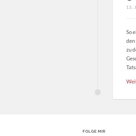
13.
So e
den 
zu d
Gesc
Tats
Wei
FOLGE MIR