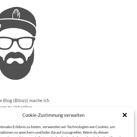
 Blog (Blinzz) mache ich
en zu aktuellen
sen in der realen Welt
Cookie-Zustimmung verwalten
ernet und gebe meine
rüber ab. Darüber hinaus
ptimales Erlebnis zu bieten, verwenden wir Technologien wie Cookies, um
ationen zu speichern und/oder darauf zuzugreifen. Wenn du diesen
ch auch noch über die