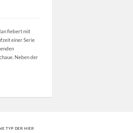
Man fiebert mit
fzeit einer Serie
nnenden
 schaue. Neben der
NE TYP DER HIER