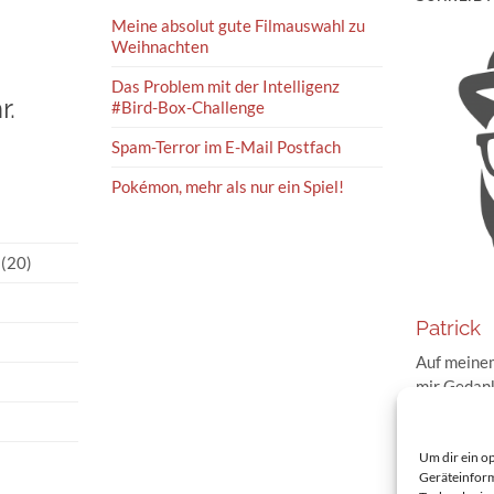
Meine absolut gute Filmauswahl zu
Weihnachten
Das Problem mit der Intelligenz
r.
#Bird-Box-Challenge
Spam-Terror im E-Mail Postfach
Pokémon, mehr als nur ein Spiel!
(20)
Patrick
Auf meinem
mir Gedank
Geschehnis
und im Int
Meinung da
Um dir ein o
Geräteinform
schreibe i