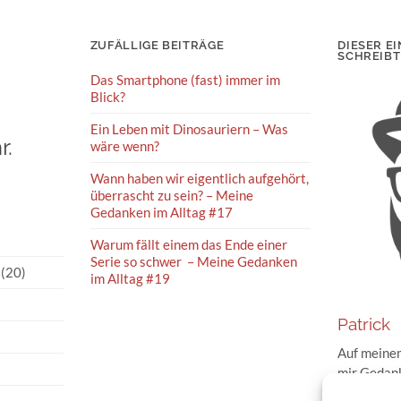
ZUFÄLLIGE BEITRÄGE
DIESER EI
SCHREIBT
Das Smartphone (fast) immer im
Blick?
Ein Leben mit Dinosauriern – Was
r.
wäre wenn?
Wann haben wir eigentlich aufgehört,
überrascht zu sein? – Meine
Gedanken im Alltag #17
Warum fällt einem das Ende einer
Serie so schwer – Meine Gedanken
(20)
im Alltag #19
Patrick
Auf meinem
mir Gedank
Geschehnis