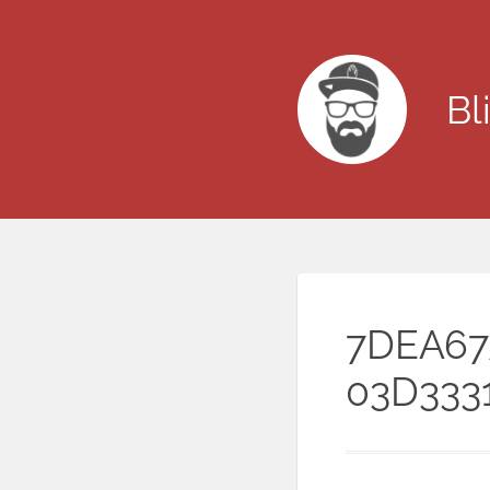
Bl
7DEA67
03D333