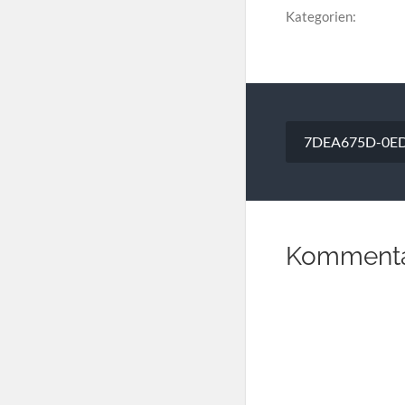
Kategorien:
Beitragsna
7DEA675D-0ED
Kommenta