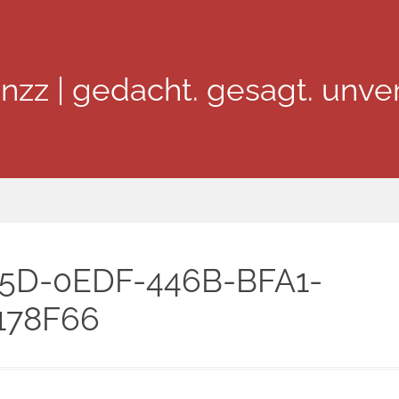
inzz | gedacht. gesagt. unver
5D-0EDF-446B-BFA1-
178F66