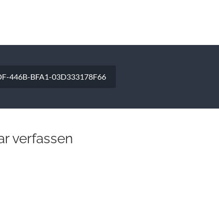
vigation
F-446B-BFA1-03D333178F66
r verfassen